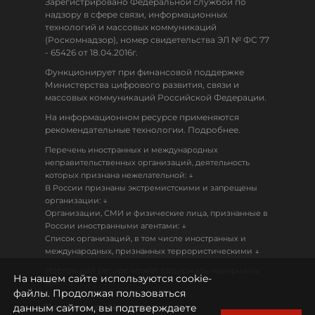
Зарегистрировано Федеральной службой по
надзору в сфере связи, информационных
технологий и массовых коммуникаций
(Роскомнадзор), номер свидетельства ЭЛ № ФС 77
- 65426 от 18.04.2016г.
Функционирует при финансовой поддержке
Министерства цифрового развития, связи и
массовых коммуникаций Российской Федерации.
На информационном ресурсе применяются
рекомендательные технологии. Подробнее.
Перечень иностранных и международных
неправительственных организаций, деятельность
↓
которых признана нежелательной:
В России признаны экстремистскими и запрещены
↓
организации:
Организации, СМИ и физические лица, признанные в
↓
России иностранными агентами:
Список организаций, в том числе иностранных и
↓
международных, признанных террористическими
Настоящий ресурс может содержать материалы
На нашем сайте используются cookie-
18+
файлы. Продолжая пользоваться
данным сайтом, вы подтверждаете
Политика конфиденциальности