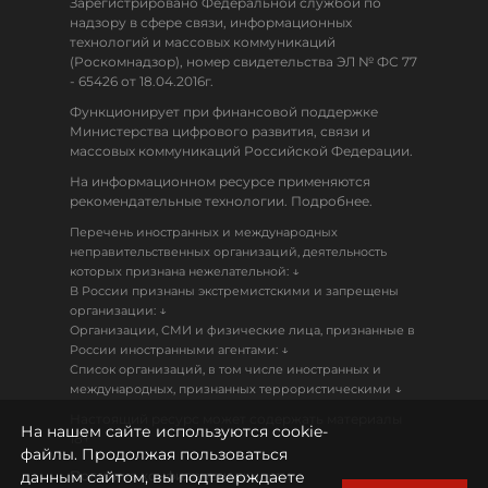
Зарегистрировано Федеральной службой по
надзору в сфере связи, информационных
технологий и массовых коммуникаций
(Роскомнадзор), номер свидетельства ЭЛ № ФС 77
- 65426 от 18.04.2016г.
Функционирует при финансовой поддержке
Министерства цифрового развития, связи и
массовых коммуникаций Российской Федерации.
На информационном ресурсе применяются
рекомендательные технологии. Подробнее.
Перечень иностранных и международных
неправительственных организаций, деятельность
↓
которых признана нежелательной:
В России признаны экстремистскими и запрещены
↓
организации:
Организации, СМИ и физические лица, признанные в
↓
России иностранными агентами:
Список организаций, в том числе иностранных и
↓
международных, признанных террористическими
Настоящий ресурс может содержать материалы
На нашем сайте используются cookie-
18+
файлы. Продолжая пользоваться
данным сайтом, вы подтверждаете
Политика конфиденциальности