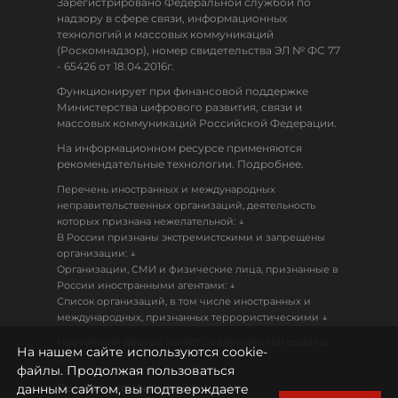
Зарегистрировано Федеральной службой по
надзору в сфере связи, информационных
технологий и массовых коммуникаций
(Роскомнадзор), номер свидетельства ЭЛ № ФС 77
- 65426 от 18.04.2016г.
Функционирует при финансовой поддержке
Министерства цифрового развития, связи и
массовых коммуникаций Российской Федерации.
На информационном ресурсе применяются
рекомендательные технологии. Подробнее.
Перечень иностранных и международных
неправительственных организаций, деятельность
↓
которых признана нежелательной:
В России признаны экстремистскими и запрещены
↓
организации:
Организации, СМИ и физические лица, признанные в
↓
России иностранными агентами:
Список организаций, в том числе иностранных и
↓
международных, признанных террористическими
Настоящий ресурс может содержать материалы
На нашем сайте используются cookie-
18+
файлы. Продолжая пользоваться
данным сайтом, вы подтверждаете
Политика конфиденциальности