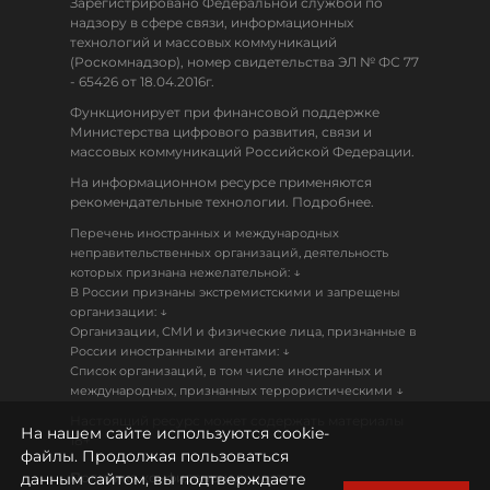
Зарегистрировано Федеральной службой по
надзору в сфере связи, информационных
технологий и массовых коммуникаций
(Роскомнадзор), номер свидетельства ЭЛ № ФС 77
- 65426 от 18.04.2016г.
Функционирует при финансовой поддержке
Министерства цифрового развития, связи и
массовых коммуникаций Российской Федерации.
На информационном ресурсе применяются
рекомендательные технологии. Подробнее.
Перечень иностранных и международных
неправительственных организаций, деятельность
↓
которых признана нежелательной:
В России признаны экстремистскими и запрещены
↓
организации:
Организации, СМИ и физические лица, признанные в
↓
России иностранными агентами:
Список организаций, в том числе иностранных и
↓
международных, признанных террористическими
Настоящий ресурс может содержать материалы
На нашем сайте используются cookie-
18+
файлы. Продолжая пользоваться
данным сайтом, вы подтверждаете
Политика конфиденциальности