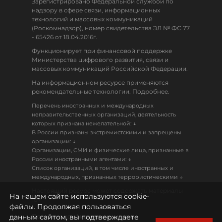
Зарегистрировано Федеральной службой по
надзору в сфере связи, информационных
технологий и массовых коммуникаций
(Роскомнадзор), номер свидетельства ЭЛ № ФС 77
- 65426 от 18.04.2016г.
Функционирует при финансовой поддержке
Министерства цифрового развития, связи и
массовых коммуникаций Российской Федерации.
На информационном ресурсе применяются
рекомендательные технологии. Подробнее.
Перечень иностранных и международных
неправительственных организаций, деятельность
↓
которых признана нежелательной:
В России признаны экстремистскими и запрещены
↓
организации:
Организации, СМИ и физические лица, признанные в
↓
России иностранными агентами:
Список организаций, в том числе иностранных и
↓
международных, признанных террористическими
Настоящий ресурс может содержать материалы
На нашем сайте используются cookie-
18+
файлы. Продолжая пользоваться
данным сайтом, вы подтверждаете
Политика конфиденциальности