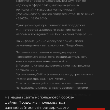
Зарегистрировано Федеральной службой по
надзору в сфере связи, информационных
технологий и массовых коммуникаций
(Роскомнадзор), номер свидетельства ЭЛ № ФС 77
- 65426 от 18.04.2016г.
Функционирует при финансовой поддержке
Министерства цифрового развития, связи и
массовых коммуникаций Российской Федерации.
На информационном ресурсе применяются
рекомендательные технологии. Подробнее.
Перечень иностранных и международных
неправительственных организаций, деятельность
↓
которых признана нежелательной:
В России признаны экстремистскими и запрещены
↓
организации:
Организации, СМИ и физические лица, признанные в
↓
России иностранными агентами:
Список организаций, в том числе иностранных и
↓
международных, признанных террористическими
Настоящий ресурс может содержать материалы
На нашем сайте используются cookie-
18+
файлы. Продолжая пользоваться
данным сайтом, вы подтверждаете
Политика конфиденциальности