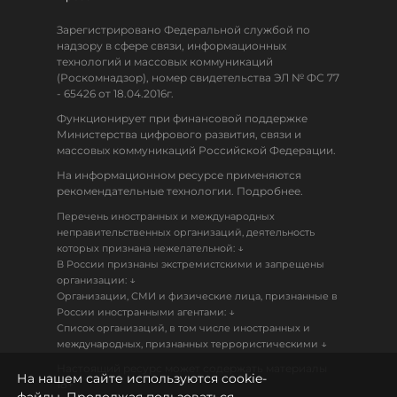
Зарегистрировано Федеральной службой по
надзору в сфере связи, информационных
технологий и массовых коммуникаций
(Роскомнадзор), номер свидетельства ЭЛ № ФС 77
- 65426 от 18.04.2016г.
Функционирует при финансовой поддержке
Министерства цифрового развития, связи и
массовых коммуникаций Российской Федерации.
На информационном ресурсе применяются
рекомендательные технологии. Подробнее.
Перечень иностранных и международных
неправительственных организаций, деятельность
↓
которых признана нежелательной:
В России признаны экстремистскими и запрещены
↓
организации:
Организации, СМИ и физические лица, признанные в
↓
России иностранными агентами:
Список организаций, в том числе иностранных и
↓
международных, признанных террористическими
Настоящий ресурс может содержать материалы
На нашем сайте используются cookie-
18+