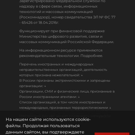
Зарегистрировано Федеральной службой по
надзору в сфере связи, информационных
технологий и массовых коммуникаций
(Роскомнадзор), номер свидетельства ЭЛ № ФС 77
- 65426 от 18.04.2016г.
Функционирует при финансовой поддержке
Министерства цифрового развития, связи и
массовых коммуникаций Российской Федерации.
На информационном ресурсе применяются
рекомендательные технологии. Подробнее.
Перечень иностранных и международных
неправительственных организаций, деятельность
↓
которых признана нежелательной:
В России признаны экстремистскими и запрещены
↓
организации:
Организации, СМИ и физические лица, признанные в
↓
России иностранными агентами:
Список организаций, в том числе иностранных и
↓
международных, признанных террористическими
Настоящий ресурс может содержать материалы
На нашем сайте используются cookie-
18+
файлы. Продолжая пользоваться
данным сайтом, вы подтверждаете
Политика конфиденциальности