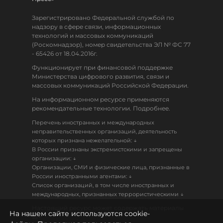
Зарегистрировано Федеральной службой по
надзору в сфере связи, информационных
технологий и массовых коммуникаций
(Роскомнадзор), номер свидетельства ЭЛ № ФС 77
- 65426 от 18.04.2016г.
Функционирует при финансовой поддержке
Министерства цифрового развития, связи и
массовых коммуникаций Российской Федерации.
На информационном ресурсе применяются
рекомендательные технологии. Подробнее.
Перечень иностранных и международных
неправительственных организаций, деятельность
↓
которых признана нежелательной:
В России признаны экстремистскими и запрещены
↓
организации:
Организации, СМИ и физические лица, признанные в
↓
России иностранными агентами:
Список организаций, в том числе иностранных и
↓
международных, признанных террористическими
Настоящий ресурс может содержать материалы
На нашем сайте используются cookie-
18+