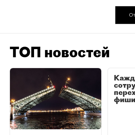
От
ТОП новостей
Кажд
сотр
перех
фиши