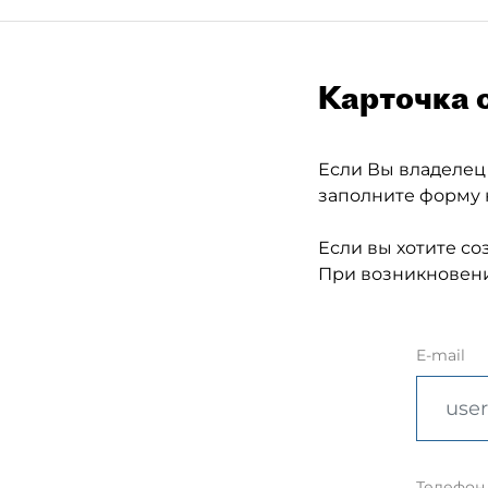
Карточка 
Если Вы владелец
заполните форму 
Если вы хотите со
При возникновени
E-mail
Телефон