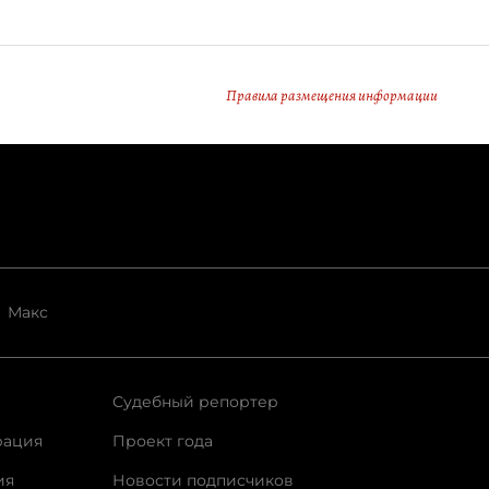
Правила размещения информации
Макс
Судебный репортер
рация
Проект года
ия
Новости подписчиков