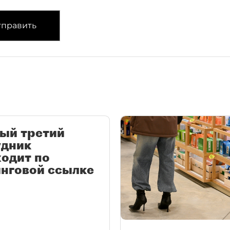
править
ый третий
удник
одит по
нговой ссылке