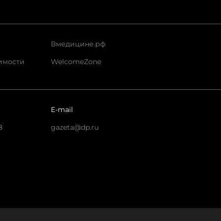
Вмедицине.рф
имости
WelcomeZone
E-mail
8
gazeta@dp.ru