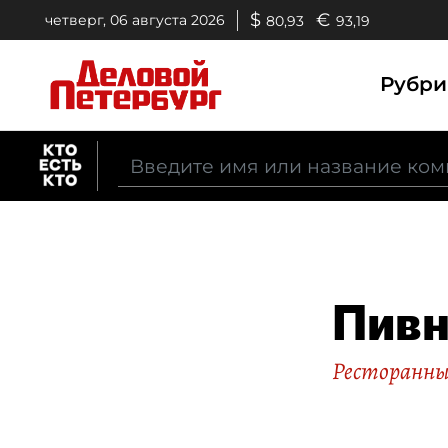
$
€
четверг, 06 августа 2026
80,93
93,19
Рубр
Пивн
Ресторанны