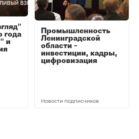
згляд"
Промышленность
ю года
Ленинградской
" и
области –
ия
инвестиции, кадры,
цифровизация
Новости подписчиков