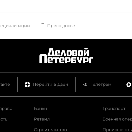
пециализации
Пресс-досье
акте
Перейти в Дзен
Телеграм
право
Банки
Транспорт
сть
Ретейл
Военная опе
Строительство
Происшеств