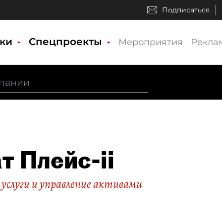
Подписаться
ики
Спецпроекты
Мероприятия
Рекла
т Плейс-ii
услуги и управление активами