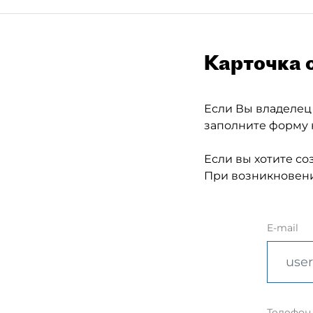
Карточка 
Если Вы владелец
заполните форму 
Если вы хотите со
При возникновени
E-mail
Телефон