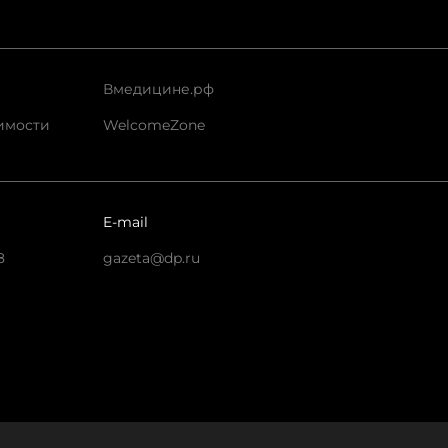
Вмедицине.рф
имости
WelcomeZone
E-mail
8
gazeta@dp.ru