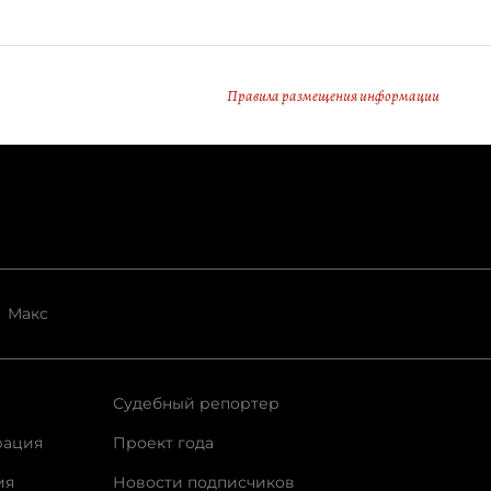
Правила размещения информации
Макс
Судебный репортер
рация
Проект года
ия
Новости подписчиков