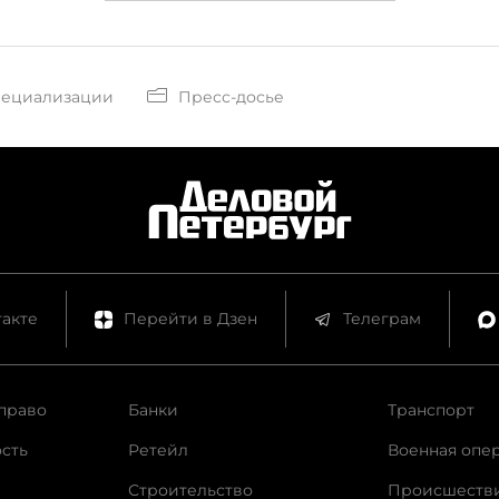
пециализации
Пресс-досье
акте
Перейти в Дзен
Телеграм
право
Банки
Транспорт
сть
Ретейл
Военная опе
Строительство
Происшеств