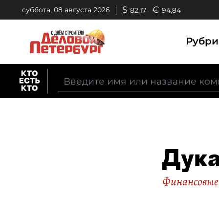
$
€
суббота, 08 августа 2026
82,17
94,84
Рубр
Дука
Финансовые 