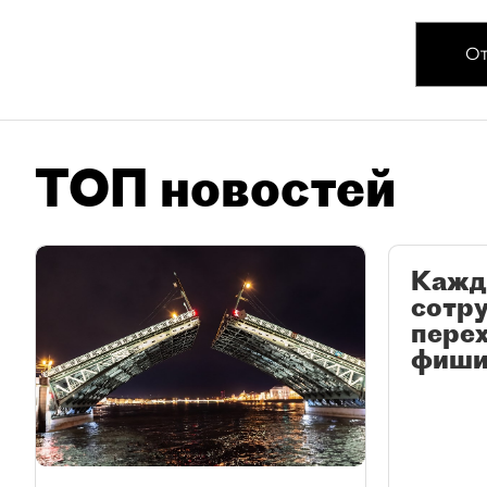
От
ТОП новостей
Кажд
сотр
перех
фиши