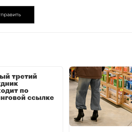
править
ый третий
удник
одит по
нговой ссылке