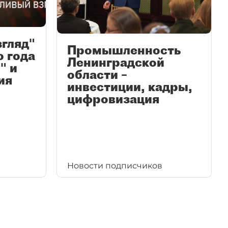
згляд"
Промышленность
ю года
Ленинградской
" и
области –
ия
инвестиции, кадры,
цифровизация
Новости подписчиков