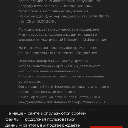
Зарегистрировано Федеральной службой по
надзору в сфере связи, информационных
технологий и массовых коммуникаций
(Роскомнадзор), номер свидетельства ЭЛ № ФС 77
- 65426 от 18.04.2016г.
Функционирует при финансовой поддержке
Министерства цифрового развития, связи и
массовых коммуникаций Российской Федерации.
На информационном ресурсе применяются
рекомендательные технологии. Подробнее.
Перечень иностранных и международных
неправительственных организаций, деятельность
↓
которых признана нежелательной:
В России признаны экстремистскими и запрещены
↓
организации:
Организации, СМИ и физические лица, признанные в
↓
России иностранными агентами:
Список организаций, в том числе иностранных и
↓
международных, признанных террористическими
Настоящий ресурс может содержать материалы
На нашем сайте используются cookie-
18+
файлы. Продолжая пользоваться
данным сайтом, вы подтверждаете
Политика конфиденциальности