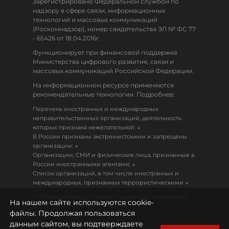
Зарегистрировано Федеральной службой по
надзору в сфере связи, информационных
технологий и массовых коммуникаций
(Роскомнадзор), номер свидетельства ЭЛ № ФС 77
- 65426 от 18.04.2016г.
Функционирует при финансовой поддержке
Министерства цифрового развития, связи и
массовых коммуникаций Российской Федерации.
На информационном ресурсе применяются
рекомендательные технологии. Подробнее.
Перечень иностранных и международных
неправительственных организаций, деятельность
↓
которых признана нежелательной:
В России признаны экстремистскими и запрещены
↓
организации:
Организации, СМИ и физические лица, признанные в
↓
России иностранными агентами:
Список организаций, в том числе иностранных и
↓
международных, признанных террористическими
Настоящий ресурс может содержать материалы
На нашем сайте используются cookie-
18+
файлы. Продолжая пользоваться
данным сайтом, вы подтверждаете
Политика конфиденциальности