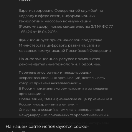
Зарегистрировано Федеральной службой по
надзору в сфере связи, информационных
технологий и массовых коммуникаций
(Роскомнадзор), номер свидетельства ЭЛ № ФС 77
- 65426 от 18.04.2016г.
Функционирует при финансовой поддержке
Министерства цифрового развития, связи и
массовых коммуникаций Российской Федерации.
На информационном ресурсе применяются
рекомендательные технологии. Подробнее.
Перечень иностранных и международных
неправительственных организаций, деятельность
↓
которых признана нежелательной:
В России признаны экстремистскими и запрещены
↓
организации:
Организации, СМИ и физические лица, признанные в
↓
России иностранными агентами:
Список организаций, в том числе иностранных и
↓
международных, признанных террористическими
Настоящий ресурс может содержать материалы
На нашем сайте используются cookie-
18+