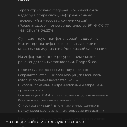
Зарегистрировано Федеральной службой по
надзору в сфере связи, информационных
технологий и массовых коммуникаций
(Роскомнадзор), номер свидетельства ЭЛ № ФС 77
- 65426 от 18.04.2016г.
Функционирует при финансовой поддержке
Министерства цифрового развития, связи и
массовых коммуникаций Российской Федерации.
На информационном ресурсе применяются
рекомендательные технологии. Подробнее.
Перечень иностранных и международных
неправительственных организаций, деятельность
↓
которых признана нежелательной:
В России признаны экстремистскими и запрещены
↓
организации:
Организации, СМИ и физические лица, признанные в
↓
России иностранными агентами:
Список организаций, в том числе иностранных и
↓
международных, признанных террористическими
Настоящий ресурс может содержать материалы
На нашем сайте используются cookie-
18+