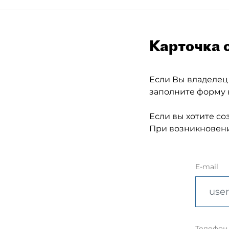
Карточка 
Если Вы владелец
заполните форму 
Если вы хотите со
При возникновени
E-mail
Телефон