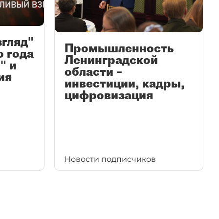
згляд"
Промышленность
ю года
Ленинградской
" и
области –
ия
инвестиции, кадры,
цифровизация
Новости подписчиков