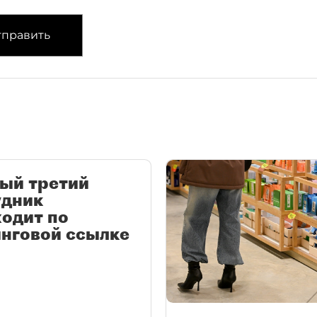
править
ый третий
удник
одит по
нговой ссылке