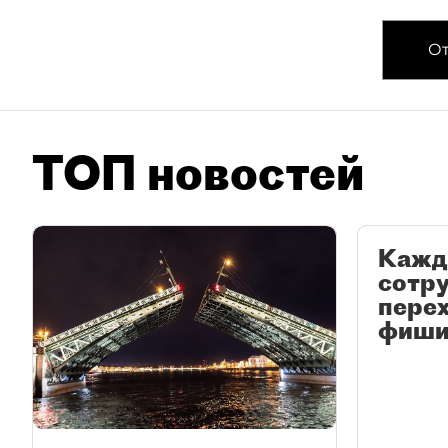
От
ТОП новостей
Кажд
сотр
перех
фиши