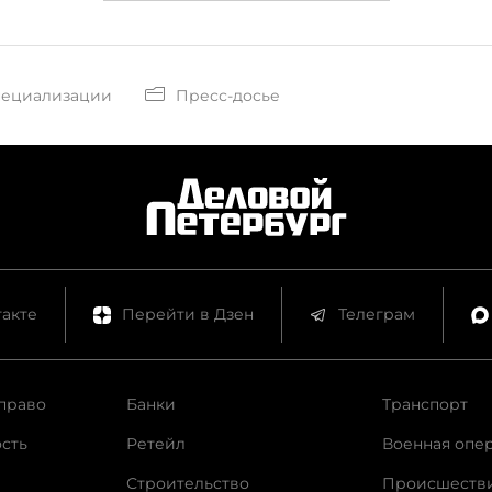
пециализации
Пресс-досье
акте
Перейти в Дзен
Телеграм
право
Банки
Транспорт
сть
Ретейл
Военная опе
Строительство
Происшеств