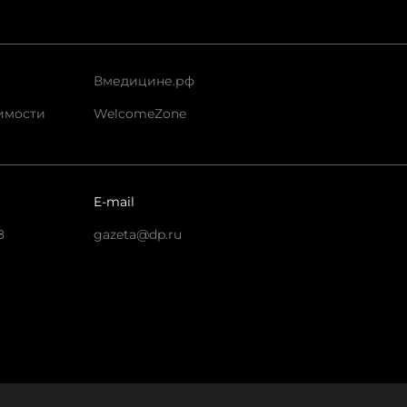
Вмедицине.рф
имости
WelcomeZone
E-mail
8
gazeta@dp.ru