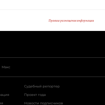
Правила размещения информации
Макс
Судебный репортер
рация
Проект года
ия
Новости подписчиков