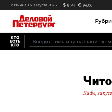
$
€
пятница, 07 августа 2026
81,41
94,06
Рубр
Чито
Кафе, закус