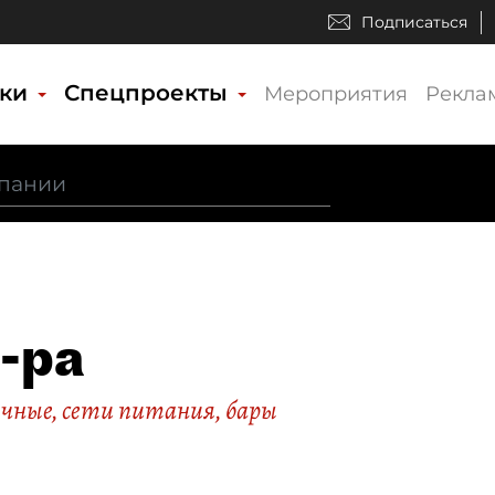
Подписаться
ики
Спецпроекты
Мероприятия
Рекла
-ра
очные, сети питания, бары