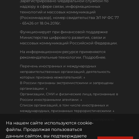
Зарегистрировано Федеральной службой по
надзору в сфере связи, информационных
технологий и массовых коммуникаций
(Роскомнадзор), номер свидетельства ЭЛ № ФС 77
- 65426 от 18.04.2016г.
Функционирует при финансовой поддержке
Министерства цифрового развития, связи и
массовых коммуникаций Российской Федерации.
На информационном ресурсе применяются
рекомендательные технологии. Подробнее.
Перечень иностранных и международных
неправительственных организаций, деятельность
↓
которых признана нежелательной:
В России признаны экстремистскими и запрещены
↓
организации:
Организации, СМИ и физические лица, признанные в
↓
России иностранными агентами:
Список организаций, в том числе иностранных и
↓
международных, признанных террористическими
Настоящий ресурс может содержать материалы
На нашем сайте используются cookie-
18+
файлы. Продолжая пользоваться
данным сайтом, вы подтверждаете
Политика конфиденциальности