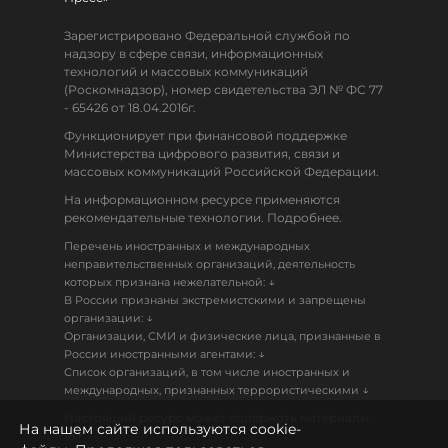
Зарегистрировано Федеральной службой по
надзору в сфере связи, информационных
технологий и массовых коммуникаций
(Роскомнадзор), номер свидетельства ЭЛ № ФС 77
- 65426 от 18.04.2016г.
Функционирует при финансовой поддержке
Министерства цифрового развития, связи и
массовых коммуникаций Российской Федерации.
На информационном ресурсе применяются
рекомендательные технологии. Подробнее.
Перечень иностранных и международных
неправительственных организаций, деятельность
↓
которых признана нежелательной:
В России признаны экстремистскими и запрещены
↓
организации:
Организации, СМИ и физические лица, признанные в
↓
России иностранными агентами:
Список организаций, в том числе иностранных и
↓
международных, признанных террористическими
Настоящий ресурс может содержать материалы
На нашем сайте используются cookie-
18+