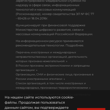
Зарегистрировано Федеральной службой по
надзору в сфере связи, информационных
технологий и массовых коммуникаций
(Роскомнадзор), номер свидетельства ЭЛ № ФС 77
- 65426 от 18.04.2016г.
Функционирует при финансовой поддержке
Министерства цифрового развития, связи и
массовых коммуникаций Российской Федерации.
На информационном ресурсе применяются
рекомендательные технологии. Подробнее.
Перечень иностранных и международных
неправительственных организаций, деятельность
↓
которых признана нежелательной:
В России признаны экстремистскими и запрещены
↓
организации:
Организации, СМИ и физические лица, признанные в
↓
России иностранными агентами:
Список организаций, в том числе иностранных и
↓
международных, признанных террористическими
Настоящий ресурс может содержать материалы
На нашем сайте используются cookie-
18+
файлы. Продолжая пользоваться
данным сайтом, вы подтверждаете
Политика конфиденциальности