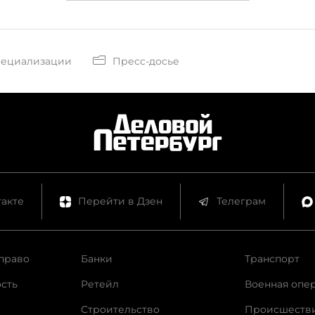
пециализации
Пресс-досье
акте
Перейти в Дзен
Телеграм
право
Банки
Транспорт
сть
Ретейл
Военная опе
Строительство
Происшеств