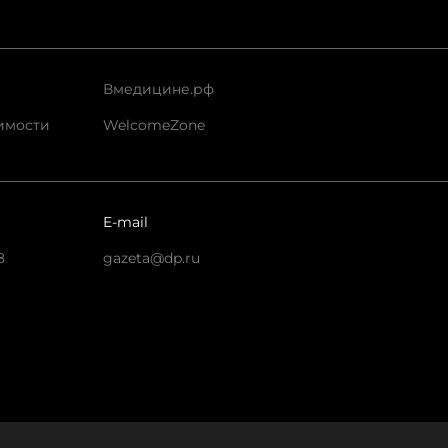
Вмедицине.рф
имости
WelcomeZone
E-mail
8
gazeta@dp.ru