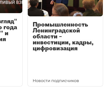
згляд"
Промышленность
ю года
Ленинградской
" и
области –
ия
инвестиции, кадры,
цифровизация
Новости подписчиков