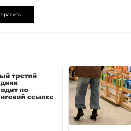
править
ый третий
удник
одит по
нговой ссылке