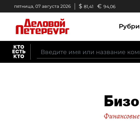
$
€
пятница, 07 августа 2026
81,41
94,06
Рубр
Бизо
Финансовые 