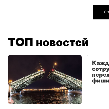
От
ТОП новостей
Кажд
сотр
перех
фиши