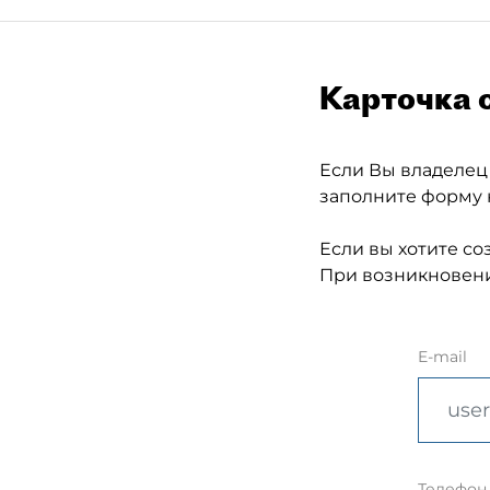
Карточка 
Если Вы владелец
заполните форму 
Если вы хотите со
При возникновени
E-mail
Телефон