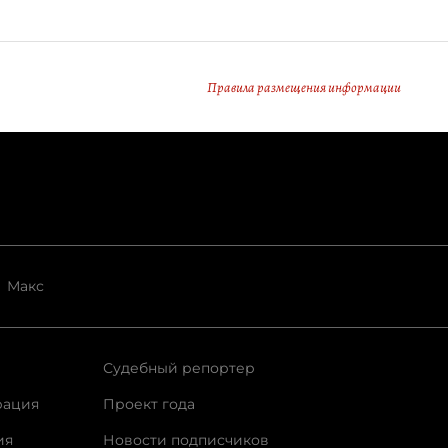
Правила размещения информации
Макс
Судебный репортер
рация
Проект года
ия
Новости подписчиков