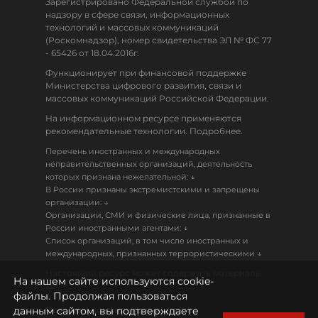
Зарегистрировано Федеральной службой по
надзору в сфере связи, информационных
технологий и массовых коммуникаций
(Роскомнадзор), номер свидетельства ЭЛ № ФС 77
- 65426 от 18.04.2016г.
Функционирует при финансовой поддержке
Министерства цифрового развития, связи и
массовых коммуникаций Российской Федерации.
На информационном ресурсе применяются
рекомендательные технологии. Подробнее.
Перечень иностранных и международных
неправительственных организаций, деятельность
↓
которых признана нежелательной:
В России признаны экстремистскими и запрещены
↓
организации:
Организации, СМИ и физические лица, признанные в
↓
России иностранными агентами:
Список организаций, в том числе иностранных и
↓
международных, признанных террористическими
Настоящий ресурс может содержать материалы
На нашем сайте используются cookie-
18+
файлы. Продолжая пользоваться
данным сайтом, вы подтверждаете
Политика конфиденциальности