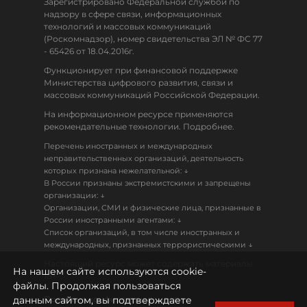
Зарегистрировано Федеральной службой по
надзору в сфере связи, информационных
технологий и массовых коммуникаций
(Роскомнадзор), номер свидетельства ЭЛ № ФС 77
- 65426 от 18.04.2016г.
Функционирует при финансовой поддержке
Министерства цифрового развития, связи и
массовых коммуникаций Российской Федерации.
На информационном ресурсе применяются
рекомендательные технологии. Подробнее.
Перечень иностранных и международных
неправительственных организаций, деятельность
↓
которых признана нежелательной:
В России признаны экстремистскими и запрещены
↓
организации:
Организации, СМИ и физические лица, признанные в
↓
России иностранными агентами:
Список организаций, в том числе иностранных и
↓
международных, признанных террористическими
Настоящий ресурс может содержать материалы
На нашем сайте используются cookie-
18+
файлы. Продолжая пользоваться
данным сайтом, вы подтверждаете
Политика конфиденциальности