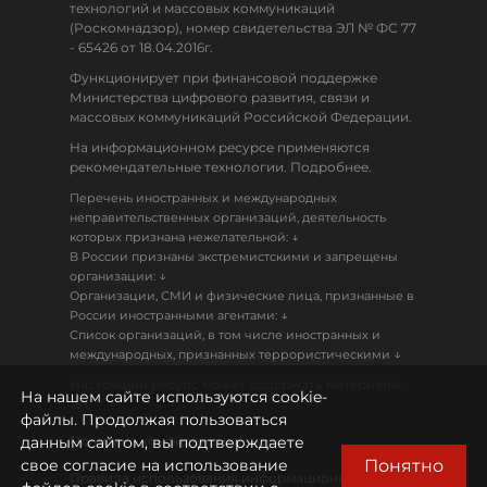
технологий и массовых коммуникаций
(Роскомнадзор), номер свидетельства ЭЛ № ФС 77
- 65426 от 18.04.2016г.
Функционирует при финансовой поддержке
Министерства цифрового развития, связи и
массовых коммуникаций Российской Федерации.
На информационном ресурсе применяются
рекомендательные технологии. Подробнее.
Перечень иностранных и международных
неправительственных организаций, деятельность
↓
которых признана нежелательной:
В России признаны экстремистскими и запрещены
↓
организации:
Организации, СМИ и физические лица, признанные в
↓
России иностранными агентами:
Список организаций, в том числе иностранных и
↓
международных, признанных террористическими
Настоящий ресурс может содержать материалы
На нашем сайте используются cookie-
18+
файлы. Продолжая пользоваться
данным сайтом, вы подтверждаете
Политика конфиденциальности
Понятно
свое согласие на использование
Правила использования информационных