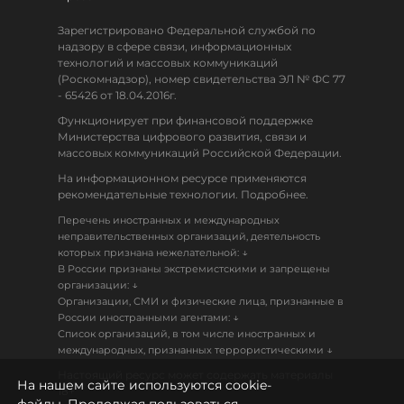
Зарегистрировано Федеральной службой по
надзору в сфере связи, информационных
технологий и массовых коммуникаций
(Роскомнадзор), номер свидетельства ЭЛ № ФС 77
- 65426 от 18.04.2016г.
Функционирует при финансовой поддержке
Министерства цифрового развития, связи и
массовых коммуникаций Российской Федерации.
На информационном ресурсе применяются
рекомендательные технологии. Подробнее.
Перечень иностранных и международных
неправительственных организаций, деятельность
↓
которых признана нежелательной:
В России признаны экстремистскими и запрещены
↓
организации:
Организации, СМИ и физические лица, признанные в
↓
России иностранными агентами:
Список организаций, в том числе иностранных и
↓
международных, признанных террористическими
Настоящий ресурс может содержать материалы
На нашем сайте используются cookie-
18+