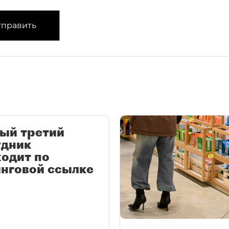
править
ый третий
удник
одит по
нговой ссылке