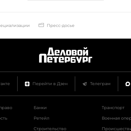
пециализации
Пресс-досье
акте
Перейти в Дзен
Телеграм
право
Банки
Транспорт
сть
Ретейл
Военная опе
Строительство
Происшеств