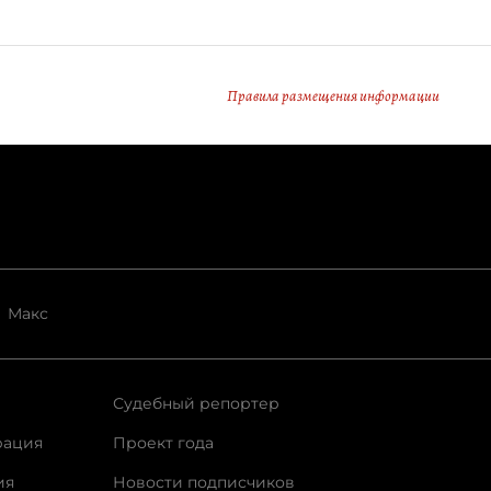
Правила размещения информации
Макс
Судебный репортер
рация
Проект года
ия
Новости подписчиков