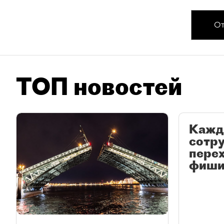
От
ТОП новостей
Кажд
сотр
перех
фиши