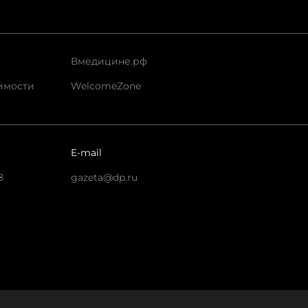
Вмедицине.рф
имости
WelcomeZone
E-mail
8
gazeta@dp.ru