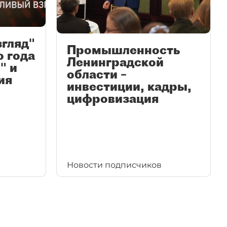
згляд"
Промышленность
ю года
Ленинградской
" и
области –
ия
инвестиции, кадры,
цифровизация
Новости подписчиков