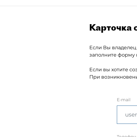
Карточка 
Если Вы владелец
заполните форму 
Если вы хотите со
При возникновени
E-mail
Телефон