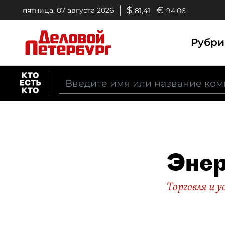
$
€
пятница, 07 августа 2026
81,41
94,06
Рубр
Энер
Торговля и у