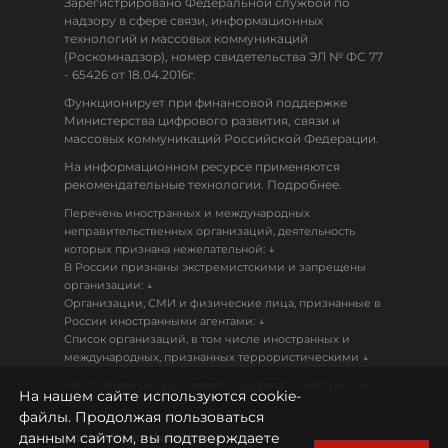
Зарегистрировано Федеральной службой по
надзору в сфере связи, информационных
технологий и массовых коммуникаций
(Роскомнадзор), номер свидетельства ЭЛ № ФС 77
- 65426 от 18.04.2016г.
Функционирует при финансовой поддержке
Министерства цифрового развития, связи и
массовых коммуникаций Российской Федерации.
На информационном ресурсе применяются
рекомендательные технологии. Подробнее.
Перечень иностранных и международных
неправительственных организаций, деятельность
↓
которых признана нежелательной:
В России признаны экстремистскими и запрещены
↓
организации:
Организации, СМИ и физические лица, признанные в
↓
России иностранными агентами:
Список организаций, в том числе иностранных и
↓
международных, признанных террористическими
Настоящий ресурс может содержать материалы
На нашем сайте используются cookie-
18+
файлы. Продолжая пользоваться
данным сайтом, вы подтверждаете
Политика конфиденциальности