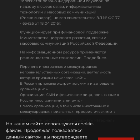
Зарегистрировано Федеральной службой по
надзору в сфере связи, информационных
технологий и массовых коммуникаций
(Роскомнадзор), номер свидетельства ЭЛ № ФС 77
- 65426 от 18.04.2016г.
Функционирует при финансовой поддержке
Министерства цифрового развития, связи и
массовых коммуникаций Российской Федерации.
На информационном ресурсе применяются
рекомендательные технологии. Подробнее.
Перечень иностранных и международных
неправительственных организаций, деятельность
↓
которых признана нежелательной:
В России признаны экстремистскими и запрещены
↓
организации:
Организации, СМИ и физические лица, признанные в
↓
России иностранными агентами:
Список организаций, в том числе иностранных и
↓
международных, признанных террористическими
Настоящий ресурс может содержать материалы
На нашем сайте используются cookie-
18+
файлы. Продолжая пользоваться
данным сайтом, вы подтверждаете
Политика конфиденциальности