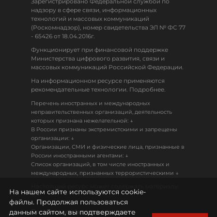
Зарегистрировано Федеральной службой по
надзору в сфере связи, информационных
технологий и массовых коммуникаций
(Роскомнадзор), номер свидетельства ЭЛ № ФС 77
- 65426 от 18.04.2016г.
Функционирует при финансовой поддержке
Министерства цифрового развития, связи и
массовых коммуникаций Российской Федерации.
На информационном ресурсе применяются
рекомендательные технологии. Подробнее.
Перечень иностранных и международных
неправительственных организаций, деятельность
↓
которых признана нежелательной:
В России признаны экстремистскими и запрещены
↓
организации:
Организации, СМИ и физические лица, признанные в
↓
России иностранными агентами:
Список организаций, в том числе иностранных и
↓
международных, признанных террористическими
Настоящий ресурс может содержать материалы
На нашем сайте используются cookie-
18+
файлы. Продолжая пользоваться
данным сайтом, вы подтверждаете
Политика конфиденциальности