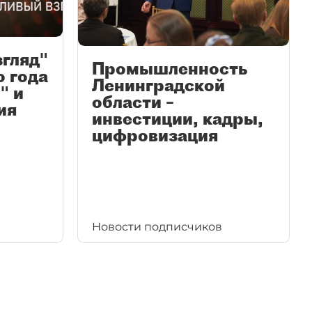
згляд"
Промышленность
ю года
Ленинградской
" и
области –
ия
инвестиции, кадры,
цифровизация
Новости подписчиков