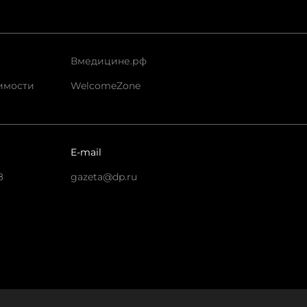
Вмедицине.рф
имости
WelcomeZone
E-mail
8
gazeta@dp.ru