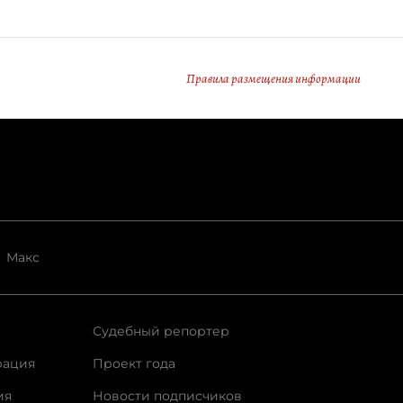
Правила размещения информации
Макс
Судебный репортер
рация
Проект года
ия
Новости подписчиков