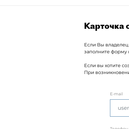
Карточка 
Если Вы владелец
заполните форму 
Если вы хотите со
При возникновени
E-mail
Телефон