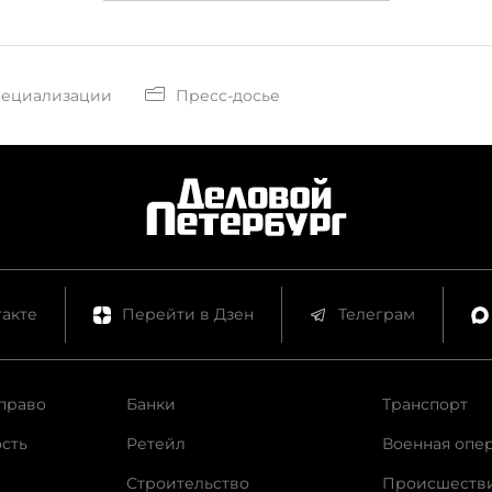
пециализации
Пресс-досье
акте
Перейти в Дзен
Телеграм
право
Банки
Транспорт
сть
Ретейл
Военная опе
Строительство
Происшеств