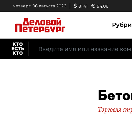
$
€
четверг, 06 августа 2026
81,41
94,06
Рубр
Бето
Торговля с