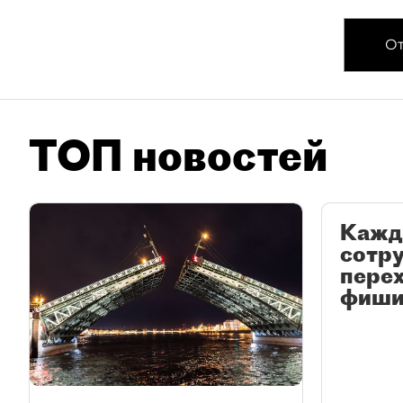
От
ТОП новостей
Кажд
сотр
перех
фиши