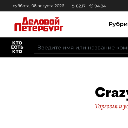
$
€
суббота, 08 августа 2026
82,17
94,84
Рубр
Craz
Торговля и у