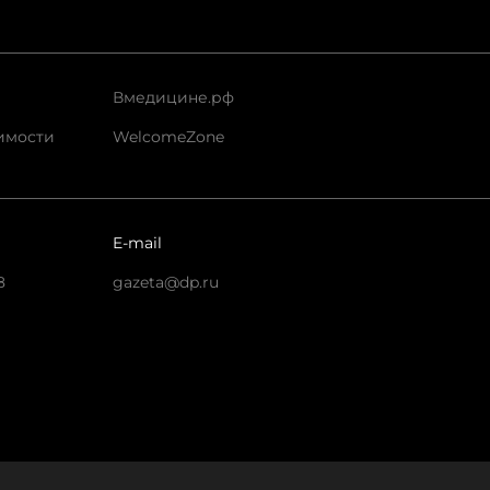
Вмедицине.рф
имости
WelcomeZone
E-mail
8
gazeta@dp.ru