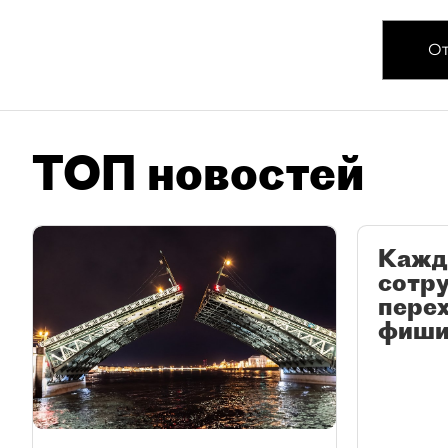
От
ТОП новостей
Кажд
сотр
перех
фиши