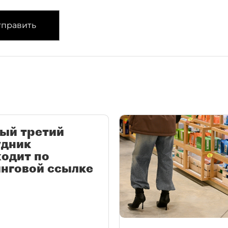
править
ый третий
удник
одит по
нговой ссылке