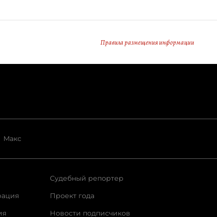
Правила размещения информации
Макс
Судебный репортер
рация
Проект года
ия
Новости подписчиков