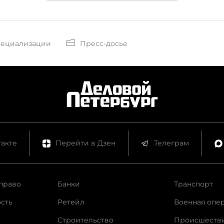
пециализации
Пресс-досье
акте
Перейти в Дзен
Телеграм
право
Банки
Транспорт
сть
Ретейл
Военная опе
Строительство
Происшеств