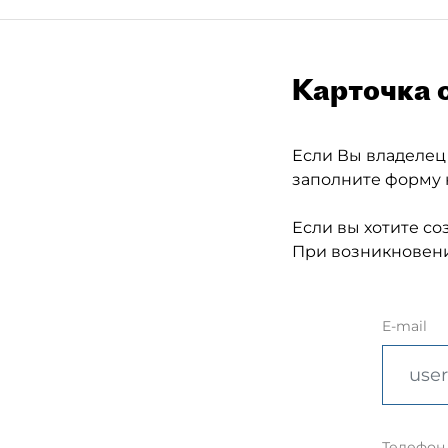
Карточка 
Если Вы владелец
заполните форму 
Если вы хотите со
При возникновени
E-mail
Телефон