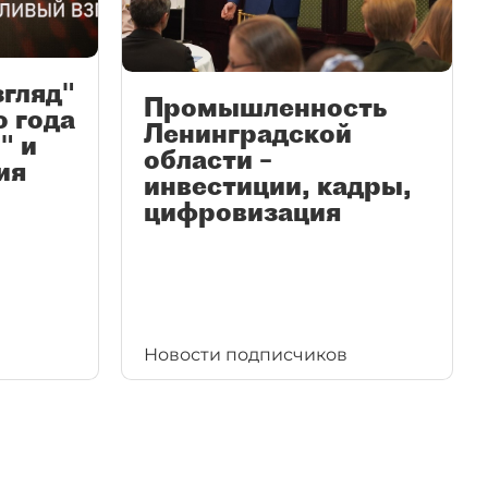
згляд"
Промышленность
ю года
Ленинградской
" и
области –
ия
инвестиции, кадры,
цифровизация
Новости подписчиков