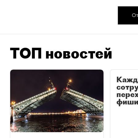
От
ТОП новостей
Кажд
сотр
перех
фиши