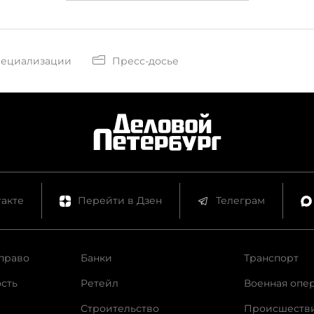
пециализации
Пресс-досье
акте
Перейти в Дзен
Телеграм
право
Банки
Транспорт
сть
Ретейл
Военная опе
Строительство
Происшеств