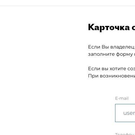
Карточка 
Если Вы владелец
заполните форму 
Если вы хотите со
При возникновени
E-mail
Телефон