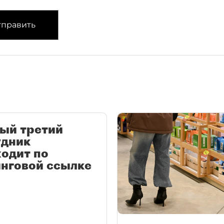
править
ый третий
удник
одит по
нговой ссылке