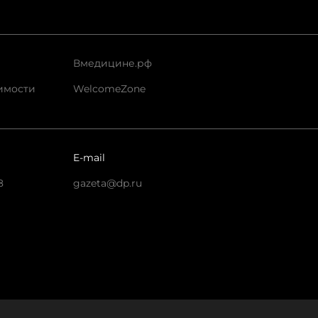
Вмедицине.рф
имости
WelcomeZone
E-mail
8
gazeta@dp.ru