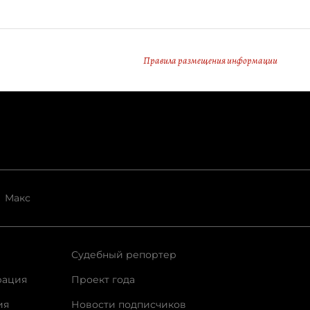
Правила размещения информации
Макс
Судебный репортер
рация
Проект года
ия
Новости подписчиков