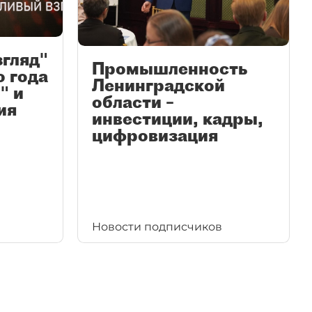
згляд"
Промышленность
ю года
Ленинградской
" и
области –
ия
инвестиции, кадры,
цифровизация
Новости подписчиков