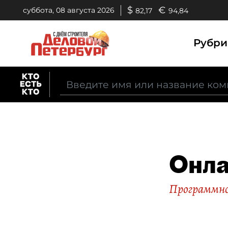
$
€
суббота, 08 августа 2026
82,17
94,84
Рубр
Онла
Программно