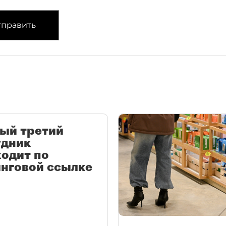
править
ый третий
удник
одит по
нговой ссылке