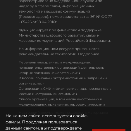
Зарегистрировано Федеральной службой по
надзору в сфере связи, информационных
технологий и массовых коммуникаций
(Роскомнадзор), номер свидетельства ЭЛ № ФС 77
- 65426 от 18.04.2016г.
Функционирует при финансовой поддержке
Министерства цифрового развития, связи и
массовых коммуникаций Российской Федерации.
На информационном ресурсе применяются
рекомендательные технологии. Подробнее.
Перечень иностранных и международных
неправительственных организаций, деятельность
↓
которых признана нежелательной:
В России признаны экстремистскими и запрещены
↓
организации:
Организации, СМИ и физические лица, признанные в
↓
России иностранными агентами:
Список организаций, в том числе иностранных и
↓
международных, признанных террористическими
Настоящий ресурс может содержать материалы
На нашем сайте используются cookie-
18+
файлы. Продолжая пользоваться
данным сайтом, вы подтверждаете
Политика конфиденциальности