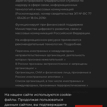
Зарегистрировано Федеральной службой по
надзору в сфере связи, информационных
технологий и массовых коммуникаций
(Роскомнадзор), номер свидетельства ЭЛ № ФС 77
- 65426 от 18.04.2016г.
Функционирует при финансовой поддержке
Министерства цифрового развития, связи и
массовых коммуникаций Российской Федерации.
На информационном ресурсе применяются
рекомендательные технологии. Подробнее.
Перечень иностранных и международных
неправительственных организаций, деятельность
↓
которых признана нежелательной:
В России признаны экстремистскими и запрещены
↓
организации:
Организации, СМИ и физические лица, признанные в
↓
России иностранными агентами:
Список организаций, в том числе иностранных и
↓
международных, признанных террористическими
Настоящий ресурс может содержать материалы
На нашем сайте используются cookie-
18+
файлы. Продолжая пользоваться
данным сайтом, вы подтверждаете
Политика конфиденциальности