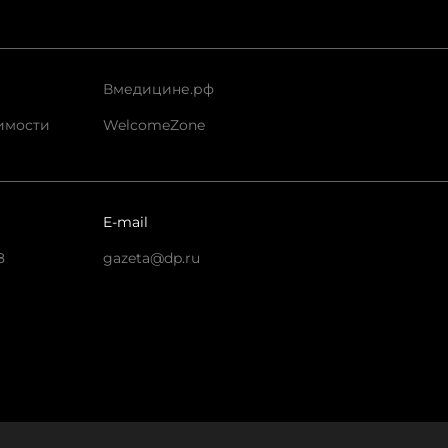
Вмедицине.рф
имости
WelcomeZone
E-mail
8
gazeta@dp.ru