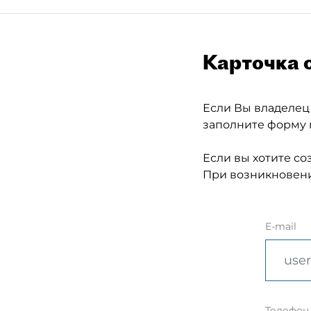
Карточка 
Если Вы владелец
заполните форму 
Если вы хотите со
При возникновени
E-mail
Телефон