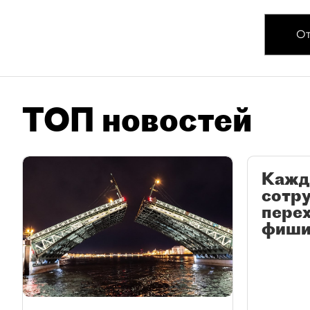
От
ТОП новостей
Кажд
сотр
перех
фиши