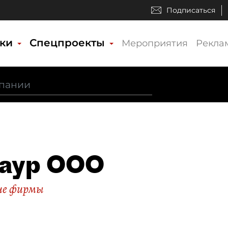
Подписаться
ики
Спецпроекты
Мероприятия
Рекла
наур ООО
ие фирмы