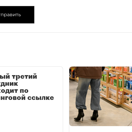
править
ый третий
удник
одит по
нговой ссылке