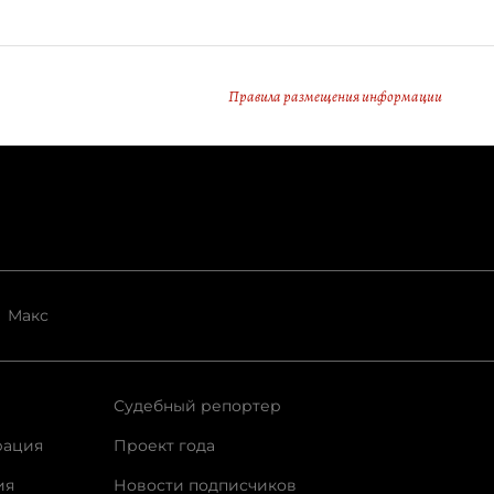
Правила размещения информации
Макс
Судебный репортер
рация
Проект года
ия
Новости подписчиков