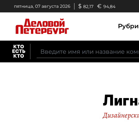
$
€
пятница, 07 августа 2026
82,17
94,84
Рубр
Лиг
Дизайнерск