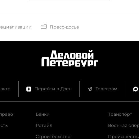
пециализации
Пресс-досье
акте
Перейти в Дзен
Телеграм
право
Банки
Транспорт
сть
Ретейл
Военная опе
Строительство
Происшеств