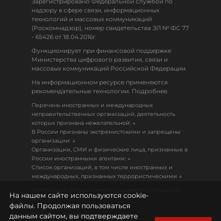
Зарегистрировано Федеральной службой по
надзору в сфере связи, информационных
технологий и массовых коммуникаций
(Роскомнадзор), номер свидетельства ЭЛ № ФС 77
- 65426 от 18.04.2016г.
Функционирует при финансовой поддержке
Министерства цифрового развития, связи и
массовых коммуникаций Российской Федерации.
На информационном ресурсе применяются
рекомендательные технологии. Подробнее.
Перечень иностранных и международных
неправительственных организаций, деятельность
↓
которых признана нежелательной:
В России признаны экстремистскими и запрещены
↓
организации:
Организации, СМИ и физические лица, признанные в
↓
России иностранными агентами:
Список организаций, в том числе иностранных и
↓
международных, признанных террористическими
Настоящий ресурс может содержать материалы
На нашем сайте используются cookie-
18+
файлы. Продолжая пользоваться
данным сайтом, вы подтверждаете
Политика конфиденциальности