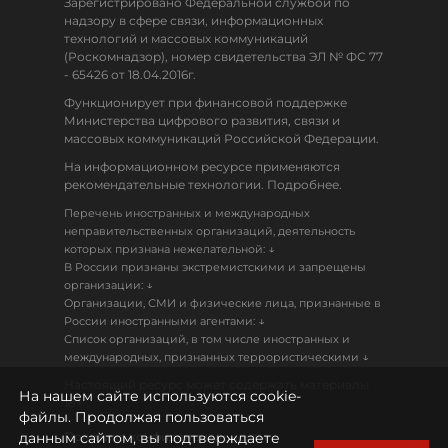
Зарегистрировано Федеральной службой по
надзору в сфере связи, информационных
технологий и массовых коммуникаций
(Роскомнадзор), номер свидетельства ЭЛ № ФС 77
- 65426 от 18.04.2016г.
Функционирует при финансовой поддержке
Министерства цифрового развития, связи и
массовых коммуникаций Российской Федерации.
На информационном ресурсе применяются
рекомендательные технологии. Подробнее.
Перечень иностранных и международных
неправительственных организаций, деятельность
↓
которых признана нежелательной:
В России признаны экстремистскими и запрещены
↓
организации:
Организации, СМИ и физические лица, признанные в
↓
России иностранными агентами:
Список организаций, в том числе иностранных и
↓
международных, признанных террористическими
Настоящий ресурс может содержать материалы
На нашем сайте используются cookie-
18+
файлы. Продолжая пользоваться
данным сайтом, вы подтверждаете
Политика конфиденциальности