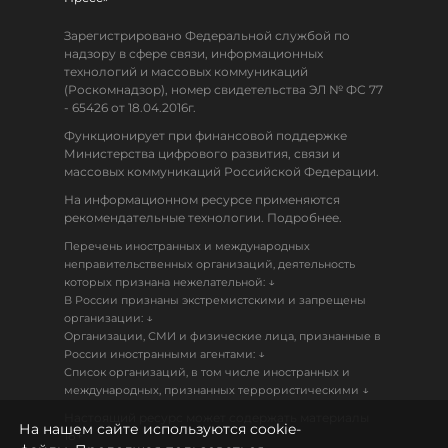
Зарегистрировано Федеральной службой по
надзору в сфере связи, информационных
технологий и массовых коммуникаций
(Роскомнадзор), номер свидетельства ЭЛ № ФС 77
- 65426 от 18.04.2016г.
Функционирует при финансовой поддержке
Министерства цифрового развития, связи и
массовых коммуникаций Российской Федерации.
На информационном ресурсе применяются
рекомендательные технологии. Подробнее.
Перечень иностранных и международных
неправительственных организаций, деятельность
↓
которых признана нежелательной:
В России признаны экстремистскими и запрещены
↓
организации:
Организации, СМИ и физические лица, признанные в
↓
России иностранными агентами:
Список организаций, в том числе иностранных и
↓
международных, признанных террористическими
Настоящий ресурс может содержать материалы
На нашем сайте используются cookie-
18+