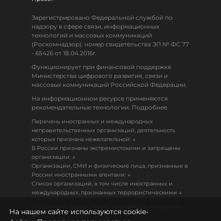
Зарегистрировано Федеральной службой по
надзору в сфере связи, информационных
технологий и массовых коммуникаций
(Роскомнадзор), номер свидетельства ЭЛ № ФС 77
- 65426 от 18.04.2016г.
Функционирует при финансовой поддержке
Министерства цифрового развития, связи и
массовых коммуникаций Российской Федерации.
На информационном ресурсе применяются
рекомендательные технологии. Подробнее.
Перечень иностранных и международных
неправительственных организаций, деятельность
↓
которых признана нежелательной:
В России признаны экстремистскими и запрещены
↓
организации:
Организации, СМИ и физические лица, признанные в
↓
России иностранными агентами:
Список организаций, в том числе иностранных и
↓
международных, признанных террористическими
Настоящий ресурс может содержать материалы
На нашем сайте используются cookie-
18+