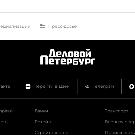
пециализации
Пресс-досье
акте
Перейти в Дзен
Телеграм
право
Банки
Транспорт
сть
Ретейл
Военная опе
Строительство
Происшеств