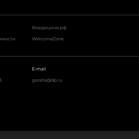
Вмедицине.рф
имости
WelcomeZone
E-mail
8
gazeta@dp.ru