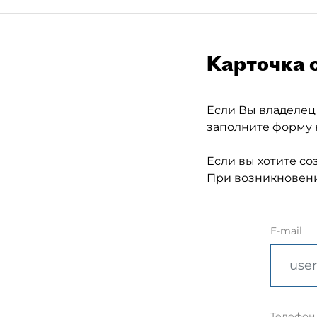
Карточка 
Если Вы владелец
заполните форму 
Если вы хотите со
При возникновени
E-mail
Телефон