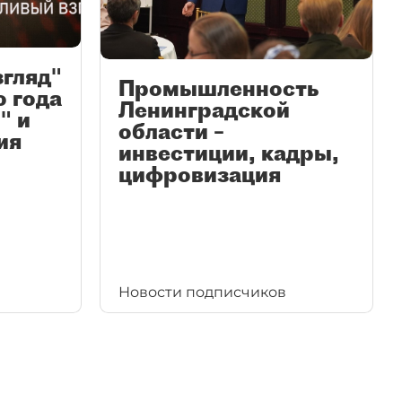
згляд"
Промышленность
ю года
Ленинградской
" и
области –
ия
инвестиции, кадры,
цифровизация
Новости подписчиков