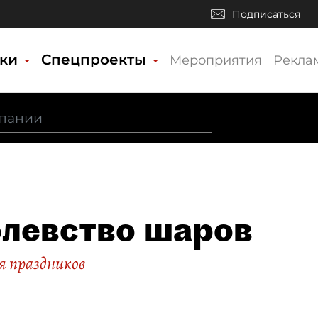
Подписаться
ики
Спецпроекты
Мероприятия
Рекла
левство шаров
я праздников