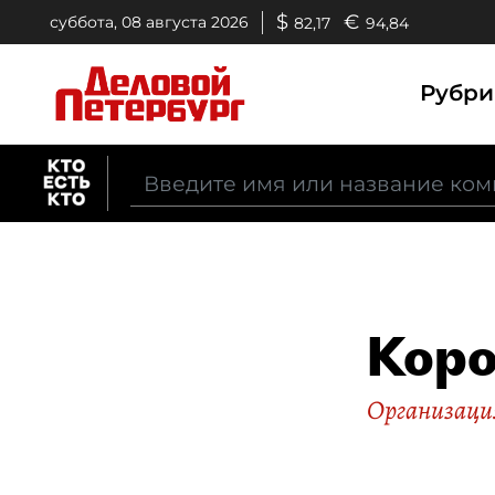
$
€
суббота, 08 августа 2026
82,17
94,84
Рубр
Коро
Организаци