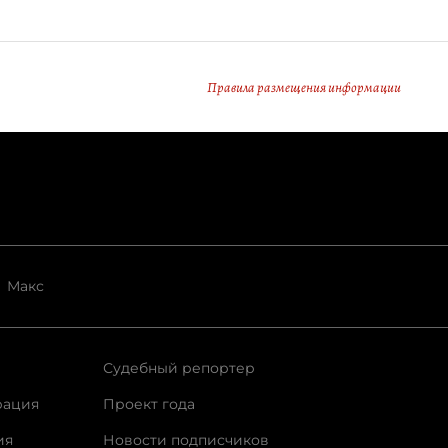
Правила размещения информации
Макс
Судебный репортер
рация
Проект года
ия
Новости подписчиков