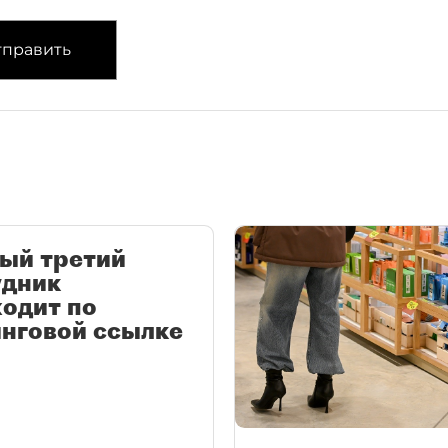
править
ый третий
удник
одит по
нговой ссылке