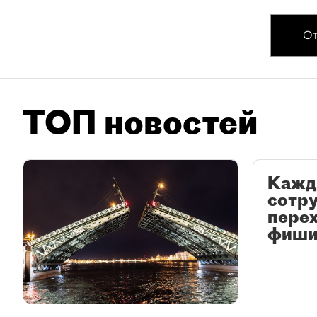
От
ТОП новостей
Кажд
сотр
перех
фиши