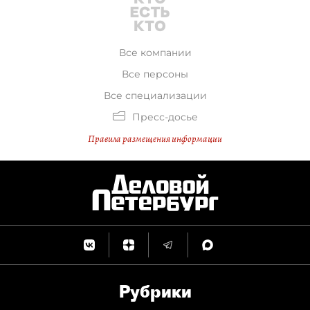
Все компании
Все персоны
Все специализации
Пресс-досье
Правила размещения информации
Рубрики