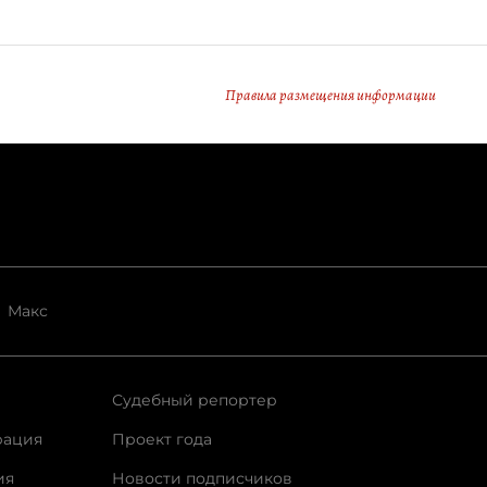
Правила размещения информации
Макс
Судебный репортер
рация
Проект года
ия
Новости подписчиков