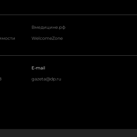
Вмедицине.рф
имости
WelcomeZone
E-mail
8
gazeta@dp.ru