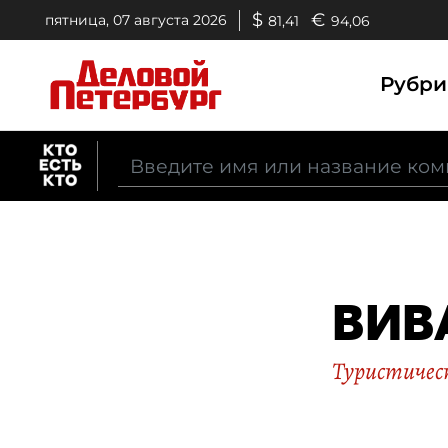
$
€
пятница, 07 августа 2026
81,41
94,06
Рубр
ВИВ
Туристичес