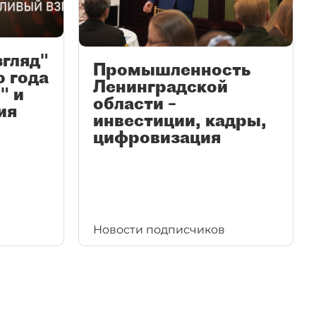
згляд"
Промышленность
ю года
Ленинградской
" и
области –
ия
инвестиции, кадры,
цифровизация
Новости подписчиков