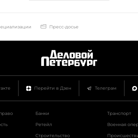
пециализации
Пресс-досье
акте
Перейти в Дзен
Телеграм
право
Банки
Транспорт
сть
Ретейл
Военная опе
Строительство
Происшеств