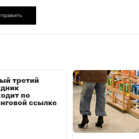
править
ый третий
удник
одит по
нговой ссылке