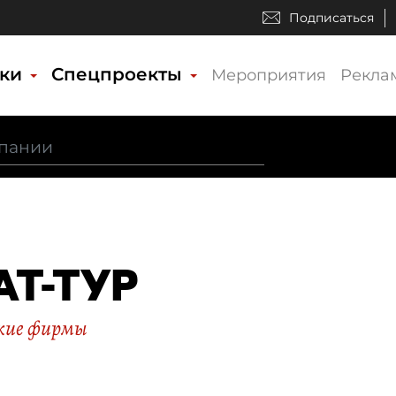
Подписаться
ики
Спецпроекты
Мероприятия
Рекла
АТ-ТУР
кие фирмы