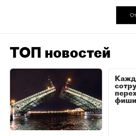
От
ТОП новостей
Кажд
сотр
перех
фиши