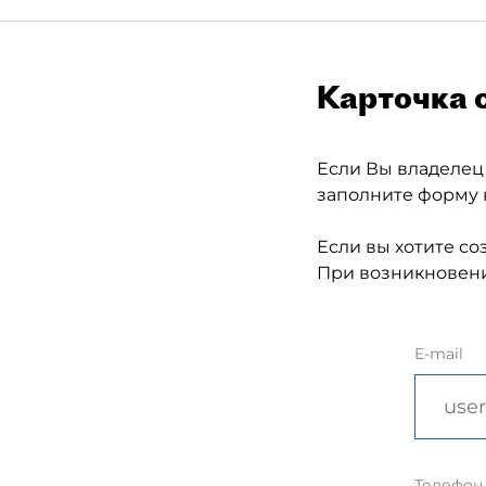
Карточка 
Если Вы владелец
заполните форму 
Если вы хотите со
При возникновени
E-mail
Телефон