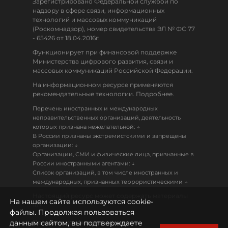
Зарегистрировано Федеральной службой по
надзору в сфере связи, информационных
технологий и массовых коммуникаций
(Роскомнадзор), номер свидетельства ЭЛ № ФС 77
- 65426 от 18.04.2016г.
Функционирует при финансовой поддержке
Министерства цифрового развития, связи и
массовых коммуникаций Российской Федерации.
На информационном ресурсе применяются
рекомендательные технологии. Подробнее.
Перечень иностранных и международных
неправительственных организаций, деятельность
↓
которых признана нежелательной:
В России признаны экстремистскими и запрещены
↓
организации:
Организации, СМИ и физические лица, признанные в
↓
России иностранными агентами:
Список организаций, в том числе иностранных и
↓
международных, признанных террористическими
Настоящий ресурс может содержать материалы
На нашем сайте используются cookie-
18+
файлы. Продолжая пользоваться
данным сайтом, вы подтверждаете
Политика конфиденциальности