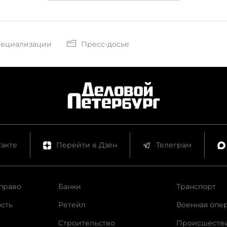
пециализации
Пресс-досье
акте
Перейти в Дзен
Телеграм
право
Банки
Транспорт
сть
Ретейл
Военная опе
Строительство
Происшеств