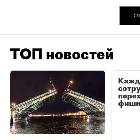
От
ТОП новостей
Кажд
сотр
перех
фиши