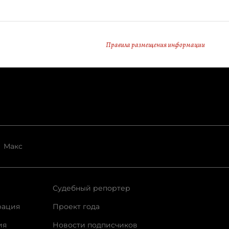
Правила размещения информации
Макс
Судебный репортер
рация
Проект года
ия
Новости подписчиков