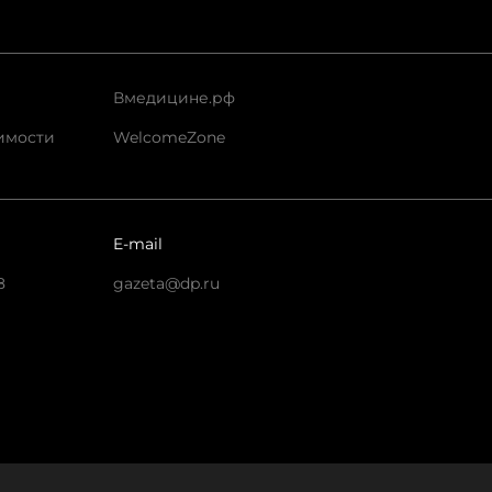
Вмедицине.рф
имости
WelcomeZone
E-mail
8
gazeta@dp.ru