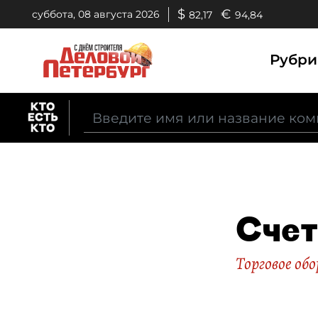
$
€
суббота, 08 августа 2026
82,17
94,84
Рубр
Счет
Торговое об