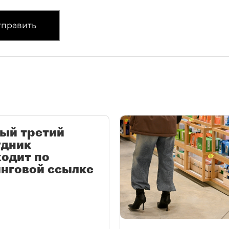
править
ый третий
удник
одит по
нговой ссылке