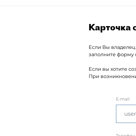
Карточка 
Если Вы владелец
заполните форму 
Если вы хотите со
При возникновени
E-mail
Телефон