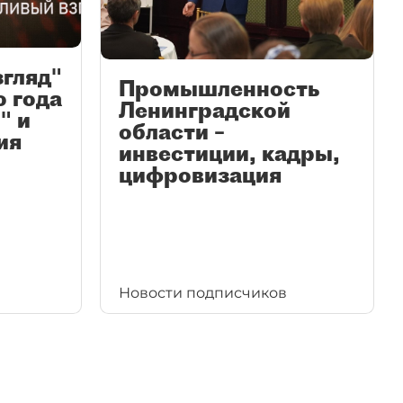
згляд"
Промышленность
ю года
Ленинградской
" и
области –
ия
инвестиции, кадры,
цифровизация
Новости подписчиков