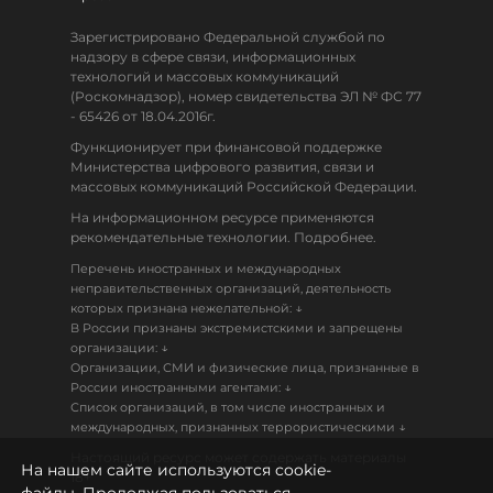
Зарегистрировано Федеральной службой по
надзору в сфере связи, информационных
технологий и массовых коммуникаций
(Роскомнадзор), номер свидетельства ЭЛ № ФС 77
- 65426 от 18.04.2016г.
Функционирует при финансовой поддержке
Министерства цифрового развития, связи и
массовых коммуникаций Российской Федерации.
На информационном ресурсе применяются
рекомендательные технологии. Подробнее.
Перечень иностранных и международных
неправительственных организаций, деятельность
↓
которых признана нежелательной:
В России признаны экстремистскими и запрещены
↓
организации:
Организации, СМИ и физические лица, признанные в
↓
России иностранными агентами:
Список организаций, в том числе иностранных и
↓
международных, признанных террористическими
Настоящий ресурс может содержать материалы
На нашем сайте используются cookie-
18+