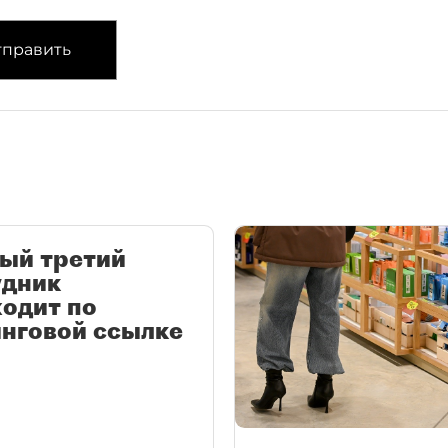
править
ый третий
удник
одит по
нговой ссылке