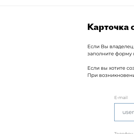
Карточка 
Если Вы владелец
заполните форму 
Если вы хотите со
При возникновени
E-mail
Телефон