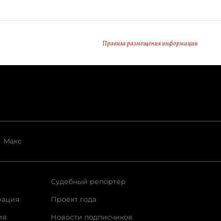
Правила размещения информации
Макс
Судебный репортер
рация
Проект года
ия
Новости подписчиков