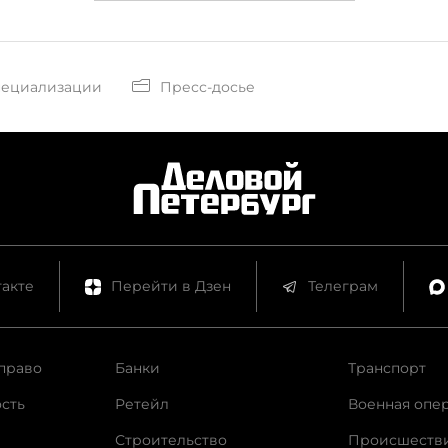
пециализации
Пресс-досье
акте
Перейти в Дзен
Телеграм
право
Банки
Транспорт
сть
Ретейл
Военная опе
Строительство
Происшеств