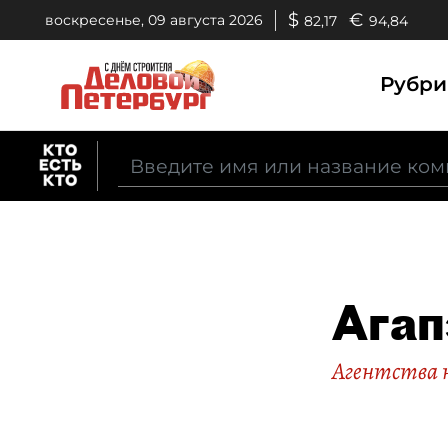
$
€
воскресенье, 09 августа 2026
82,17
94,84
Рубр
Ага
Агентства 