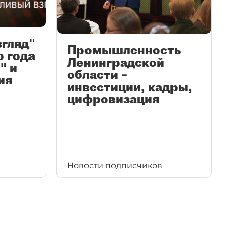
згляд"
Промышленность
ю года
Ленинградской
" и
области –
ия
инвестиции, кадры,
цифровизация
Новости подписчиков