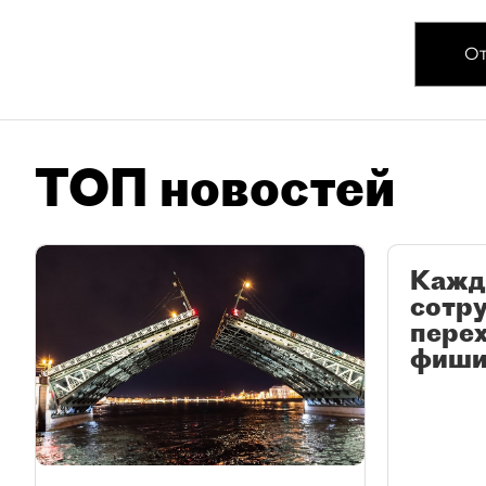
От
ТОП новостей
Кажд
сотр
перех
фиши