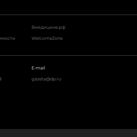
Вмедицине.рф
имости
WelcomeZone
E-mail
8
gazeta@dp.ru