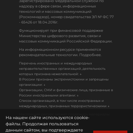
Зарегистрировано Федеральной службой по
надзору в сфере связи, информационных
технологий и массовых коммуникаций
(Роскомнадзор), номер свидетельства ЭЛ № ФС 77
- 65426 от 18.04.2016г.
Функционирует при финансовой поддержке
Министерства цифрового развития, связи и
массовых коммуникаций Российской Федерации.
На информационном ресурсе применяются
рекомендательные технологии. Подробнее.
Перечень иностранных и международных
неправительственных организаций, деятельность
↓
которых признана нежелательной:
В России признаны экстремистскими и запрещены
↓
организации:
Организации, СМИ и физические лица, признанные в
↓
России иностранными агентами:
Список организаций, в том числе иностранных и
↓
международных, признанных террористическими
Настоящий ресурс может содержать материалы
На нашем сайте используются cookie-
18+
файлы. Продолжая пользоваться
данным сайтом, вы подтверждаете
Политика конфиденциальности