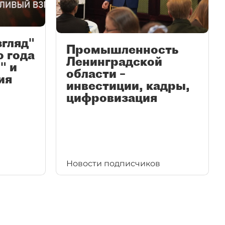
згляд"
Промышленность
ю года
Ленинградской
" и
области –
ия
инвестиции, кадры,
цифровизация
Новости подписчиков