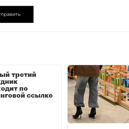
править
ый третий
удник
одит по
нговой ссылке