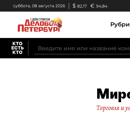
$
€
суббота, 08 августа 2026
82,17
94,84
Рубр
Мир
Торговля и у