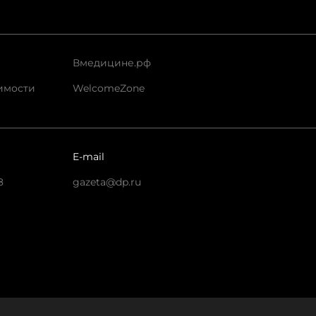
Вмедицине.рф
имости
WelcomeZone
E-mail
8
gazeta@dp.ru