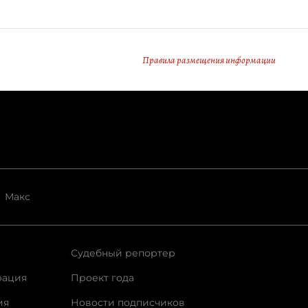
Правила размещения информации
Макс
Судебный репортер
рация
Проект года
ия
Новости подписчиков