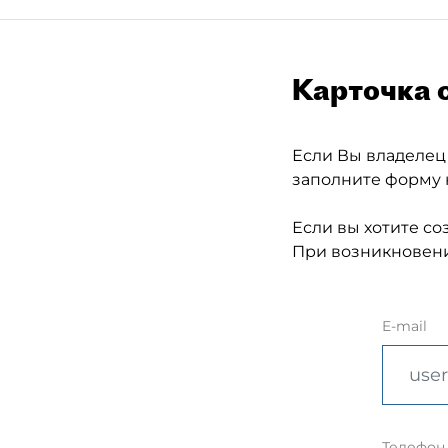
Карточка 
Если Вы владелец
заполните форму 
Если вы хотите со
При возникновени
E-mail
Телефон