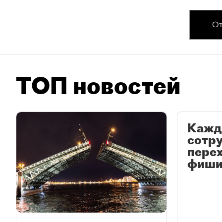
От
ТОП новостей
Кажд
сотр
перех
фиши