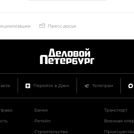
пециализации
Пресс-досье
акте
Перейти в Дзен
Телеграм
право
Банки
Транспорт
сть
Ретейл
Военная опе
Строительство
Происшеств