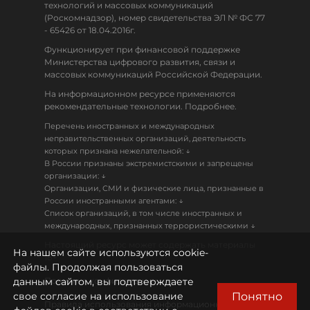
технологий и массовых коммуникаций
(Роскомнадзор), номер свидетельства ЭЛ № ФС 77
- 65426 от 18.04.2016г.
Функционирует при финансовой поддержке
Министерства цифрового развития, связи и
массовых коммуникаций Российской Федерации.
На информационном ресурсе применяются
рекомендательные технологии. Подробнее.
Перечень иностранных и международных
неправительственных организаций, деятельность
↓
которых признана нежелательной:
В России признаны экстремистскими и запрещены
↓
организации:
Организации, СМИ и физические лица, признанные в
↓
России иностранными агентами:
Список организаций, в том числе иностранных и
↓
международных, признанных террористическими
Настоящий ресурс может содержать материалы
На нашем сайте используются cookie-
18+
файлы. Продолжая пользоваться
данным сайтом, вы подтверждаете
Политика конфиденциальности
Понятно
свое согласие на использование
Правила использования информационных