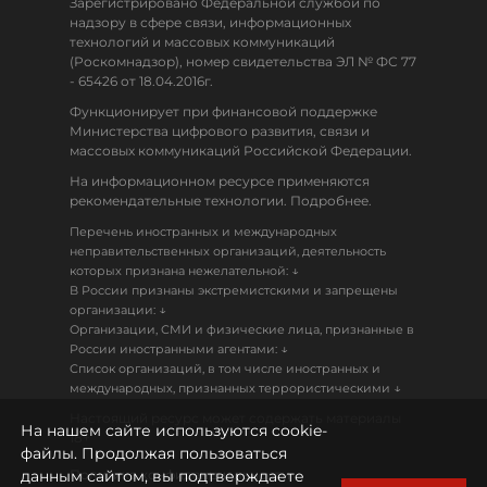
Зарегистрировано Федеральной службой по
надзору в сфере связи, информационных
технологий и массовых коммуникаций
(Роскомнадзор), номер свидетельства ЭЛ № ФС 77
- 65426 от 18.04.2016г.
Функционирует при финансовой поддержке
Министерства цифрового развития, связи и
массовых коммуникаций Российской Федерации.
На информационном ресурсе применяются
рекомендательные технологии. Подробнее.
Перечень иностранных и международных
неправительственных организаций, деятельность
↓
которых признана нежелательной:
В России признаны экстремистскими и запрещены
↓
организации:
Организации, СМИ и физические лица, признанные в
↓
России иностранными агентами:
Список организаций, в том числе иностранных и
↓
международных, признанных террористическими
Настоящий ресурс может содержать материалы
На нашем сайте используются cookie-
18+
файлы. Продолжая пользоваться
данным сайтом, вы подтверждаете
Политика конфиденциальности